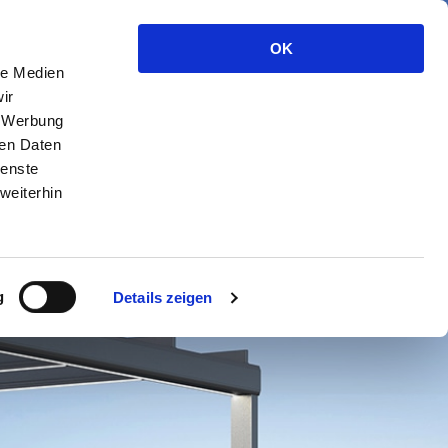
OK
le Medien
ir
, Werbung
ren Daten
ienste
weiterhin
g
Details zeigen